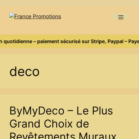
Skip
to
Menu
content
 quotidienne – paiement sécurisé sur Stripe, Paypal – Payez
deco
ByMyDeco – Le Plus
Grand Choix de
Revêtements Muraux