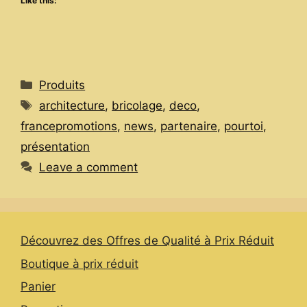
Like this:
Categories
Produits
Tags
architecture
,
bricolage
,
deco
,
francepromotions
,
news
,
partenaire
,
pourtoi
,
présentation
Leave a comment
Découvrez des Offres de Qualité à Prix Réduit
Boutique à prix réduit
Panier