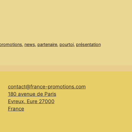
promotions
,
news
,
partenaire
,
pourtoi
,
présentation
contact@france-promotions.com
180 avenue de Paris
Evreux
,
Eure
27000
France