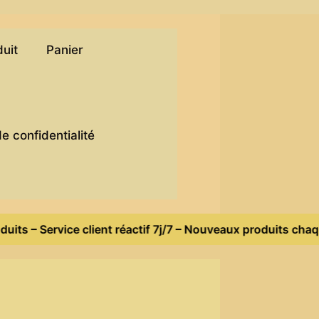
duit
Panier
)
de confidentialité
ts – Service client réactif 7j/7 – Nouveaux produits chaque