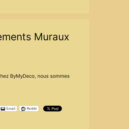
tements Muraux
e Chez ByMyDeco, nous sommes
Email
Reddit