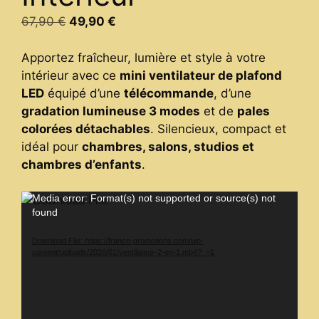
Original
Current
67,90
€
49,90
€
price
price
was:
is:
Apportez fraîcheur, lumière et style à votre
67,90 €.
49,90 €.
intérieur avec ce
mini ventilateur de plafond
LED
équipé d’une
télécommande
, d’une
gradation lumineuse 3 modes
et de
pales
colorées détachables
. Silencieux, compact et
idéal pour
chambres, salons, studios et
chambres d’enfants
.
Video
Media error: Format(s) not supported or source(s) not
found
Player
Download File: https://france-promotions.com/wp-
content/uploads/2026/01/ventilateur-2-en-1.mp4?_=1