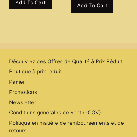
product
Add To Cart
through
product
Add To Cart
has
12,50 €
has
multiple
multiple
variants.
variants.
The
The
options
options
may
may
be
be
Découvrez des Offres de Qualité à Prix Réduit
chosen
chosen
on
Boutique à prix réduit
on
the
the
Panier
product
product
Promotions
page
page
Newsletter
Conditions générales de vente (CGV)
Politique en matière de remboursements et de
retours