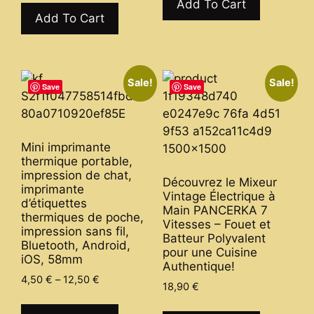
product
Add To Cart
through
product
Add To Cart
has
48,31 €
has
multiple
multiple
variants.
variants.
The
Sale!
Sale!
The
Save
Save
options
options
may
may
be
be
chosen
Mini imprimante
chosen
on
thermique portable,
on
impression de chat,
the
Découvrez le Mixeur
imprimante
the
product
Vintage Électrique à
d’étiquettes
product
Main PANCERKA 7
page
thermiques de poche,
Vitesses – Fouet et
page
impression sans fil,
Batteur Polyvalent
Bluetooth, Android,
pour une Cuisine
iOS, 58mm
Authentique!
Price
4,50
€
–
12,50
€
18,90
€
range:
This
This
4,50 €