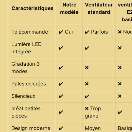
Notre
Ventilateur
venti
Caractéristiques
modèle
standard
E
bas
Télécommande
✔️ Oui
✔️ Parfois
❌ No
Lumière LED
✔️
✔️
❌
intégrée
Gradation 3
✔️
❌
❌
modes
Pales colorées
✔️
❌
❌
Silencieux
✔️
✔️
❌
Idéal petites
❌ Trop
✔️
✔️
pièces
grand
Design moderne
✔️
Moyen
Basiq