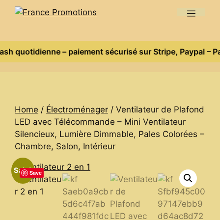
to
Menu
content
h quotidienne – paiement sécurisé sur Stripe, Paypal – Paye
Home
/
Électroménager
/ Ventilateur de Plafond
LED avec Télécommande – Mini Ventilateur
Silencieux, Lumière Dimmable, Pales Colorées –
Chambre, Salon, Intérieur
Sale!
Save