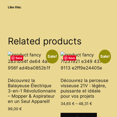
Like this:
Related products
Sale!
Sale!
Save
Save
Découvrez la
Découvrez la perceuse
Balayeuse Électrique
visseuse 21V : légère,
3-en-1 Révolutionnaire
puissante et idéale
– Mopper & Aspirateur
pour vos projets
en un Seul Appareil!
Price
34,65
€
–
48,31
€
99,00
€
range:
This
34,65 €
This