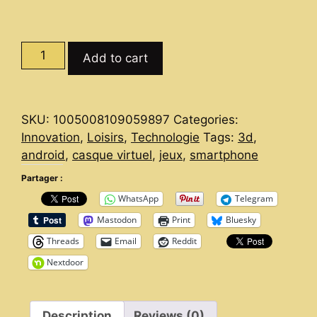
Plongée
Add to cart
dans
le
Futur
SKU:
1005008109059897
Categories:
:
Innovation
,
Loisirs
,
Technologie
Tags:
3d
,
Le
android
,
casque virtuel
,
jeux
,
smartphone
Casque
VR
Partager :
3D
WhatsApp
Telegram
G10
Mastodon
Print
Bluesky
que
Threads
Email
Reddit
tout
le
Nextdoor
monde
s'arrache
quantity
Description
Reviews (0)