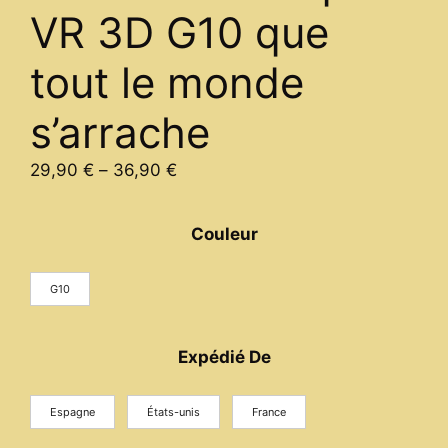
VR 3D G10 que
tout le monde
s’arrache
Price
29,90
€
–
36,90
€
range:
29,90 €
Couleur
through
36,90 €
G10
Expédié De
Espagne
États-unis
France