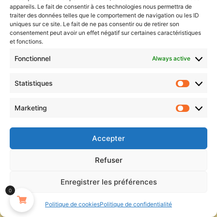
appareils. Le fait de consentir à ces technologies nous permettra de
traiter des données telles que le comportement de navigation ou les ID
uniques sur ce site. Le fait de ne pas consentir ou de retirer son
consentement peut avoir un effet négatif sur certaines caractéristiques
et fonctions.
Like this:
Fonctionnel
Always active
Statistiques
Statist
Marketing
Market
Related
Imprimante Thermique
Découvrez le Robot
Portable D810 – Sans Fil &
Culinaire Électrique qui
Accepter
USB, 2 Modes Créatifs
Transforme Votre Cuisine
November 4, 2025
en un Chef d’Œuvre!
Refuser
Similar post
June 11, 2025
Similar post
Enregistrer les préférences
Dispositif de Traduction
0
💬 Votre assistant
En Ligne: Parfait Pour Les
Politique de cookies
Politique de confidentialité
Voyages et La