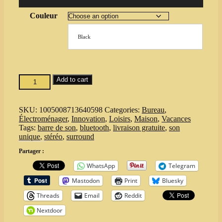
Couleur
Black
Barre
Add to cart
de
son
2.1
SKU:
1005008713640598
Categories:
Bureau
,
Bluetooth
Électroménager
,
Innovation
,
Loisirs
,
Maison
,
Vacances
5.3
Tags:
barre de son
,
bluetooth
,
livraison gratuite
,
son
—
unique
,
stéréo
,
surround
Son
stéréo
Partager :
large
WhatsApp
Telegram
+
Surround
Mastodon
Print
Bluesky
virtuel,
RCA
Threads
Email
Reddit
AUX
Nextdoor
TF,
Télécommande