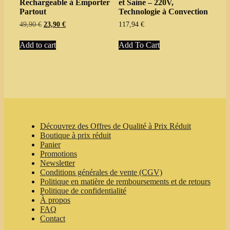
Rechargeable à Emporter
et Saine – 220V,
page
Partout
Technologie à Convection
Original
Current
49,90
€
23,90
€
117,94
€
price
price
This
was:
is:
Add to cart
Add To Cart
product
49,90 €.
23,90 €.
has
multiple
variants.
The
options
may
be
chosen
Découvrez des Offres de Qualité à Prix Réduit
on
Boutique à prix réduit
the
Panier
product
Promotions
page
Newsletter
Conditions générales de vente (CGV)
Politique en matière de remboursements et de retours
Politique de confidentialité
À propos
FAQ
Contact