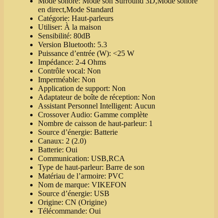
Mode sonore:
Mode son Surround 3D,Mode sonore
en direct,Mode Standard
Catégorie:
Haut-parleurs
Utiliser:
À la maison
Sensibilité:
80dB
Version Bluetooth:
5.3
Puissance d’entrée (W):
<25 W
Impédance:
2-4 Ohms
Contrôle vocal:
Non
Imperméable:
Non
Application de support:
Non
Adaptateur de boîte de réception:
Non
Assistant Personnel Intelligent:
Aucun
Crossover Audio:
Gamme complète
Nombre de caisson de haut-parleur:
1
Source d’énergie:
Batterie
Canaux:
2 (2.0)
Batterie:
Oui
Communication:
USB,RCA
Type de haut-parleur:
Barre de son
Matériau de l’armoire:
PVC
Nom de marque:
VIKEFON
Source d’énergie:
USB
Origine:
CN (Origine)
Télécommande:
Oui