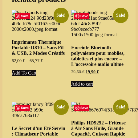
Sale!
Sale!
Save
Save
Imprimante Thermique
Portable D810 – Sans Fil
Enceinte Bluetooth
& USB, 2 Modes Créatifs
polyvalente pour mobiles,
tablettes et plus encore –
Price
62,00
€
–
65,77
€
L’accessoire audio ultime
range:
This
62,00 €
Original
Current
29,50
€
19,90
€
Add To Cart
product
through
price
price
has
65,77 €
was:
is:
Add to cart
multiple
29,50 €.
19,90 €.
variants.
The
options
may
Sale!
Sale!
Save
Save
be
chosen
Philips HD9252 – Friteuse
on
Le Secret d’un Été Serein
à Air Sans Huile, Grande
the
: Climatiseur Portable
Capacité, Cuisson Rapide
product