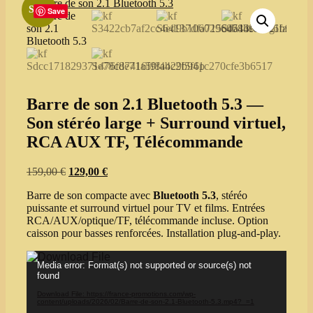
Sale!
Save
Barre de son 2.1 Bluetooth 5.3 —
Son stéréo large + Surround virtuel,
RCA AUX TF, Télécommande
Original
Current
159,00
€
129,00
€
price
price
Barre de son compacte avec
Bluetooth 5.3
, stéréo
was:
is:
puissante et surround virtuel pour TV et films. Entrées
159,00 €.
129,00 €.
RCA/AUX/optique/TF, télécommande incluse. Option
caisson pour basses renforcées. Installation plug‑and‑play.
Video
Media error: Format(s) not supported or source(s) not
Player
found
Download File: https://france-promotions.com/wp-
content/uploads/2026/02/Barre-de-son-2.1-Bluetooth-5.3.mp4?_=1