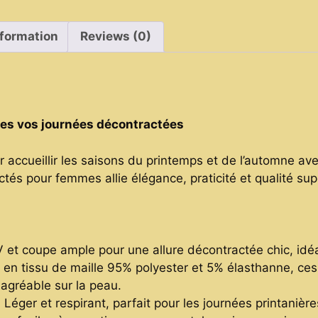
à
Petit
nformation
Reviews (0)
Prix
quantity
tes vos journées décontractées
 accueillir les saisons du printemps et de l’automne ave
és pour femmes allie élégance, praticité et qualité sup
V et coupe ample pour une allure décontractée chic, idé
 en tissu de maille 95% polyester et 5% élasthanne, ces T
agréable sur la peau.
 Léger et respirant, parfait pour les journées printanièr