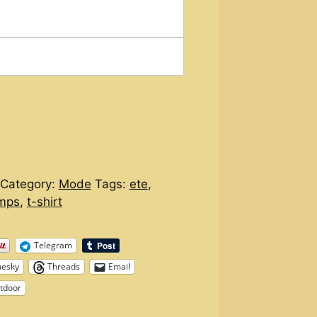
Category:
Mode
Tags:
ete
,
emps
,
t-shirt
Telegram
uesky
Threads
Email
tdoor