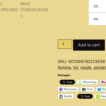
3XL
4XL
3
Add to cart
T-
Shirts
Décontractés
SKU:
601099782213938
Indispensables
femme
,
lot
,
mode
,
print
pour
Partager :
Femmes
WhatsApp
:
Style
Mastodon
Print
Bl
et
Reddit
Nex
Confort