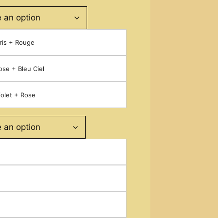
ris + Rouge
ose + Bleu Ciel
iolet + Rose