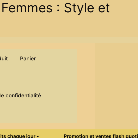
 Femmes : Style et
duit
Panier
)
de confidentialité
que jour •
Promotion et ventes flash quotidienne 