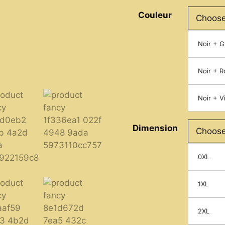
23,75 €
Couleur
through
26,42 €
Noir + G
Noir + R
Noir + V
Dimension
0XL
1XL
2XL