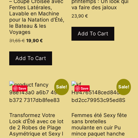
product
– Coupe Croisée avec
printemps : Un look qui
Fentes Latérales,
va faire des jaloux
page
Lavable en Machine
23,90
€
pour la Natation d’Été,
This
le Bateau & les
Voyages
product
Add To Cart
has
Original
Current
31,65
€
19,90
€
price
price
multiple
This
was:
is:
variants.
product
Add To Cart
31,65 €.
19,90 €.
The
has
options
multiple
may
variants.
be
Sale!
Sale!
The
Save
Save
chosen
options
on
may
the
be
Transformez Votre
Femmes été Sexy fête
product
chosen
Look d’Été avec ce lot
sans bretelles
page
on
de 2 Robes de Plage
moulante en cuir Pu
Asymétrique et Sexy l
mince paquet hanche
the