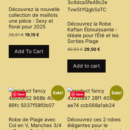
be
chosen
Découvrez la nouvelle
chosen
on
collection de maillots
on
une pièce : Sexy et
the
Découvrez la Robe
floral pour 2025
the
product
Kaftan Éblouissante :
product
Original
Current
26,51
€
19,15
€
Idéale pour l’Été et les
page
price
price
Sorties Plage
page
This
was:
is:
Original
Current
49,50
€
29,50
€
product
Add To Cart
26,51 €.
19,15 €.
price
price
has
was:
is:
multiple
Add to cart
49,50 €.
29,50 €.
variants.
The
options
Sale!
Sale!
may
Save
Save
be
chosen
on
Robe de Plage avec
Découvrez ces 2 robes
the
Col en V, Manches 3/4
élégantes pour le