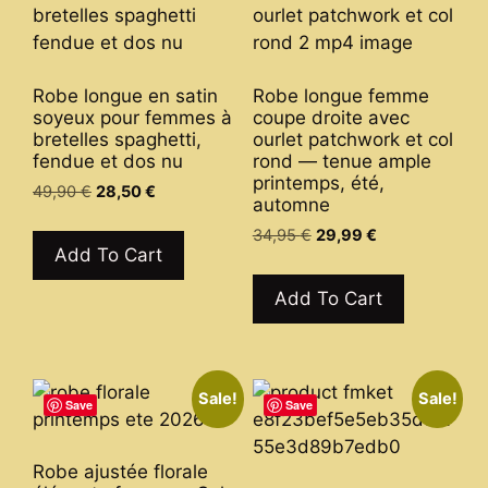
Robe longue en satin
Robe longue femme
soyeux pour femmes à
coupe droite avec
bretelles spaghetti,
ourlet patchwork et col
fendue et dos nu
rond — tenue ample
printemps, été,
Original
Current
49,90
€
28,50
€
automne
price
price
This
Original
Current
34,95
€
29,99
€
was:
is:
product
Add To Cart
price
price
49,90 €.
28,50 €.
This
has
was:
is:
product
Add To Cart
34,95 €.
29,99 €.
multiple
has
variants.
multiple
The
variants.
options
Sale!
Sale!
The
Save
Save
may
options
be
may
chosen
Robe ajustée florale
be