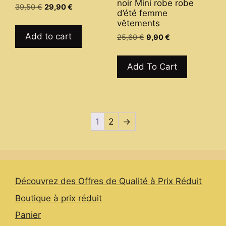
noir Mini robe robe
product
Original
Current
39,50
€
29,90
€
d’été femme
price
price
page
vêtements
was:
is:
Add to cart
Original
Current
25,60
€
9,90
€
39,50 €.
29,90 €.
price
price
This
was:
is:
product
Add To Cart
25,60 €.
9,90 €.
has
multiple
variants.
The
1
2
→
options
may
be
chosen
on
Découvrez des Offres de Qualité à Prix Réduit
the
Boutique à prix réduit
product
Panier
page