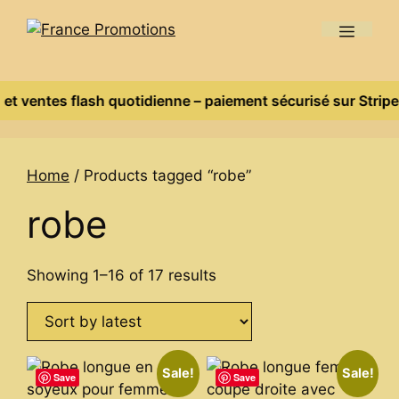
Skip
Menu
to
content
et ventes flash quotidienne – paiement sécurisé sur Stripe, 
Home
/ Products tagged “robe”
robe
Sorted
Showing 1–16 of 17 results
by
latest
Sale!
Sale!
Save
Save