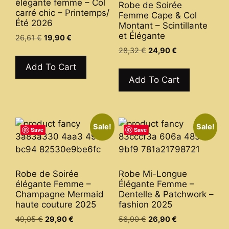
élégante femme – Col
on
Robe de Soirée
chosen
carré chic – Printemps/
Femme Cape & Col
the
Été 2026
on
Montant – Scintillante
product
et Élégante
the
Original
Current
26,61
€
19,90
€
page
price
price
product
Original
Current
28,32
€
24,90
€
This
was:
is:
price
price
page
product
This
Add To Cart
26,61 €.
19,90 €.
was:
is:
has
product
Add To Cart
28,32 €.
24,90 €.
multiple
has
variants.
multiple
The
variants.
Sale!
Sale!
options
The
Save
Save
may
options
be
may
chosen
be
Robe de Soirée
Robe Mi-Longue
on
chosen
élégante Femme –
Élégante Femme –
the
on
Champagne Mermaid
Dentelle & Patchwork –
haute couture 2025
fashion 2025
product
the
page
product
Original
Current
Original
Current
49,05
€
29,90
€
56,90
€
26,90
€