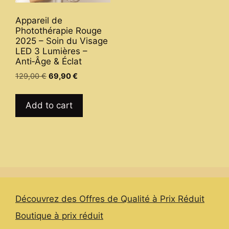
Appareil de
Photothérapie Rouge
2025 – Soin du Visage
LED 3 Lumières –
Anti‑Âge & Éclat
Original
Current
129,00
€
69,90
€
price
price
was:
is:
Add to cart
129,00 €.
69,90 €.
Découvrez des Offres de Qualité à Prix Réduit
Boutique à prix réduit