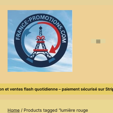
Skip
to
content
Menu
n et ventes flash quotidienne – paiement sécurisé sur Stripe
Home
/ Products tagged “lumière rouge