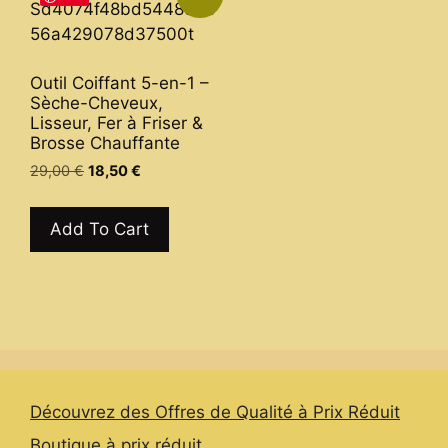
Outil Coiffant 5-en-1 –
Sèche-Cheveux,
Lisseur, Fer à Friser &
Brosse Chauffante
Original
Current
29,00
€
18,50
€
price
price
This
was:
is:
product
Add To Cart
29,00 €.
18,50 €.
has
multiple
variants.
The
options
may
be
Découvrez des Offres de Qualité à Prix Réduit
chosen
Boutique à prix réduit