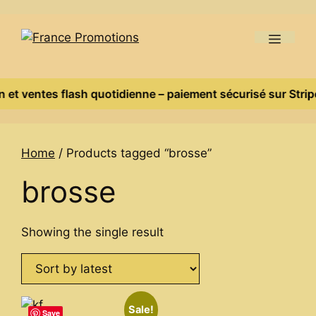
Skip
to
Menu
content
 et ventes flash quotidienne – paiement sécurisé sur Stripe,
Home
/ Products tagged “brosse”
brosse
Showing the single result
Sale!
Save