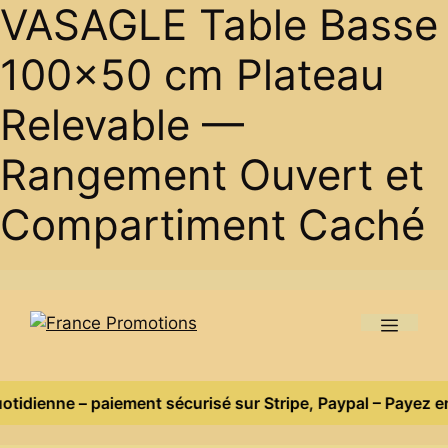
VASAGLE Table Basse
100×50 cm Plateau
Relevable —
Rangement Ouvert et
Compartiment Caché
Skip
to
Menu
content
Promotion et ventes flash quotidienne – paiement sécurisé s