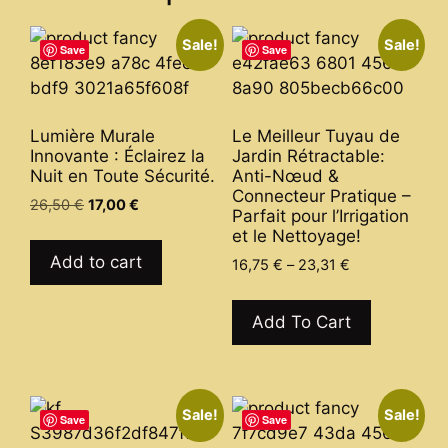
Sale!
Sale!
Save
Save
Lumière Murale
Le Meilleur Tuyau de
Innovante : Éclairez la
Jardin Rétractable:
Nuit en Toute Sécurité.
Anti-Nœud &
Connecteur Pratique –
Original
Current
26,50
€
17,00
€
Parfait pour l’Irrigation
price
price
et le Nettoyage!
was:
is:
Add to cart
Price
16,75
€
–
23,31
€
26,50 €.
17,00 €.
range:
This
16,75 €
product
Add To Cart
through
has
23,31 €
multiple
variants.
Sale!
Sale!
The
Save
Save
options