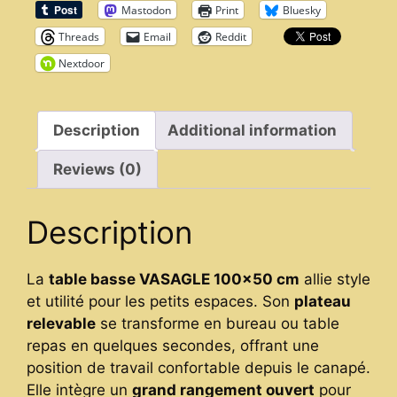
Mastodon
Print
Bluesky
Caché
Threads
Email
Reddit
quantity
Nextdoor
Description
Additional information
Reviews (0)
Description
La
table basse VASAGLE 100×50 cm
allie style
et utilité pour les petits espaces. Son
plateau
relevable
se transforme en bureau ou table
repas en quelques secondes, offrant une
position de travail confortable depuis le canapé.
Elle intègre un
grand rangement ouvert
pour