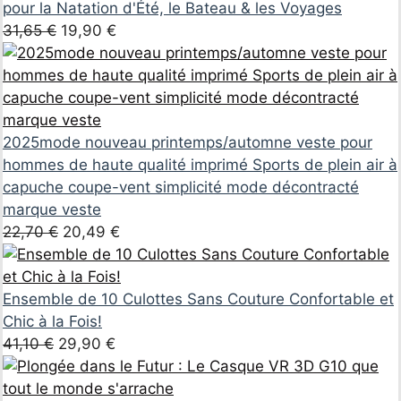
pour la Natation d'Été, le Bateau & les Voyages
Original
Current
31,65
€
19,90
€
price
price
was:
is:
31,65 €.
19,90 €.
2025mode nouveau printemps/automne veste pour
hommes de haute qualité imprimé Sports de plein air à
capuche coupe-vent simplicité mode décontracté
marque veste
Original
Current
22,70
€
20,49
€
price
price
was:
is:
22,70 €.
20,49 €.
Ensemble de 10 Culottes Sans Couture Confortable et
Chic à la Fois!
Original
Current
41,10
€
29,90
€
price
price
was:
is: