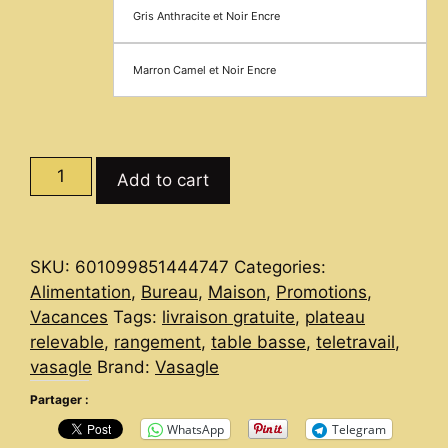
Gris Anthracite et Noir Encre
Marron Camel et Noir Encre
VASAGLE
Add to cart
Table
Basse
100×50
SKU:
601099851444747
Categories:
cm
Alimentation
,
Bureau
,
Maison
,
Promotions
,
Plateau
Vacances
Tags:
livraison gratuite
,
plateau
Relevable
relevable
,
rangement
,
table basse
,
teletravail
,
—
vasagle
Brand:
Vasagle
Rangement
Ouvert
Partager :
et
WhatsApp
Telegram
Compartiment