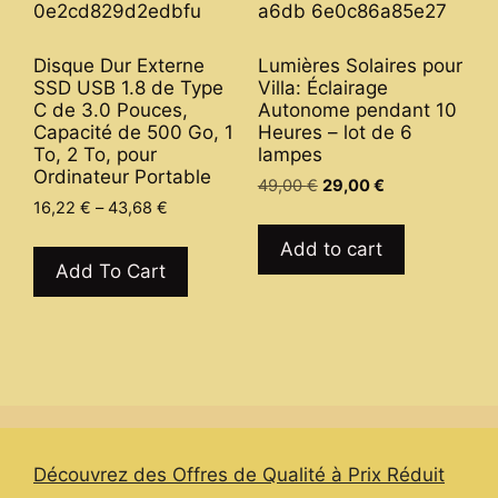
may
be
Disque Dur Externe
Lumières Solaires pour
chosen
SSD USB 1.8 de Type
Villa: Éclairage
on
C de 3.0 Pouces,
Autonome pendant 10
Capacité de 500 Go, 1
Heures – lot de 6
the
To, 2 To, pour
lampes
product
Ordinateur Portable
Original
Current
49,00
€
29,00
€
page
Price
16,22
€
–
43,68
€
price
price
range:
was:
is:
This
Add to cart
16,22 €
49,00 €.
29,00 €.
product
Add To Cart
through
has
43,68 €
multiple
variants.
The
options
may
be
Découvrez des Offres de Qualité à Prix Réduit
chosen