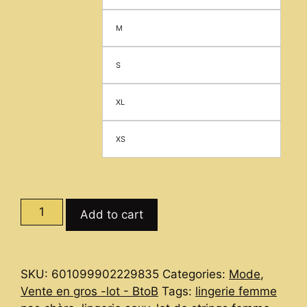
M
S
XL
XS
Osez
Add to cart
la
Séduction
:
SKU:
601099902229835
Categories:
Mode
,
Nouveau
Vente en gros -lot - BtoB
Tags:
lingerie femme
Lot