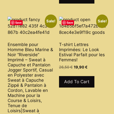
has
variants.
multiple
The
variants.
options
Sale!
Sale!
The
Save
Save
may
options
be
may
chosen
be
on
Ensemble pour
T-shirt Lettres
chosen
Homme Bleu Marine &
Imprimées: Le Look
the
on
Noir “Riverside”
Estival Parfait pour les
product
Imprimé – Sweat à
Femmes!
the
page
Capuche et Pantalon
product
Original
Current
26,50
€
19,90
€
Jogger Sportif, Casual
price
price
page
This
en Polyester avec
was:
is:
Sweat à Capuche
product
Add To Cart
26,50 €.
19,90 €.
Zippé & Pantalon à
has
Cordon, Lavable en
multiple
Machine pour la
variants.
Course & Loisirs,
Tenue de
The
Loisirs|Sweat à
options