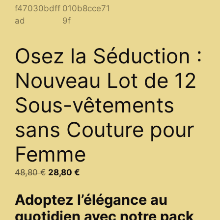
Osez la Séduction :
Nouveau Lot de 12
Sous-vêtements
sans Couture pour
Femme
Original
Current
48,80
€
28,80
€
price
price
Adoptez l’élégance au
was:
is:
48,80 €.
28,80 €.
quotidien avec notre pack