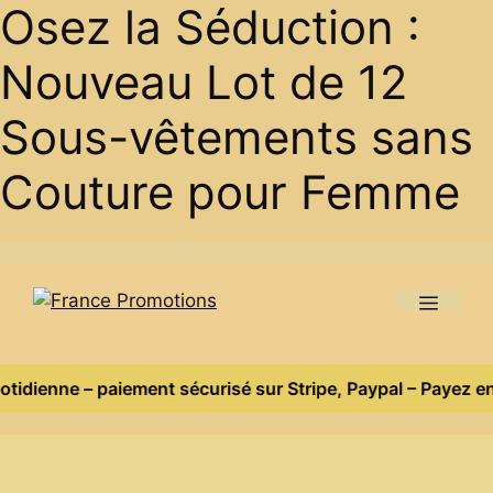
Osez la Séduction :
Nouveau Lot de 12
Sous-vêtements sans
Couture pour Femme
Skip
to
Menu
content
romotion et ventes flash quotidienne – paiement sécurisé su