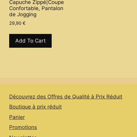
Capuche Zippé|Coupe
may
Confortable, Pantalon
be
de Jogging
chosen
29,90
€
on
This
the
product
Add To Cart
product
has
page
multiple
variants.
The
options
may
be
Découvrez des Offres de Qualité à Prix Réduit
chosen
Boutique à prix réduit
on
the
Panier
product
Promotions
page