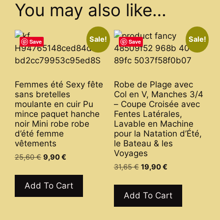
You may also like…
Sale!
Sale!
Save
Save
Femmes été Sexy fête
Robe de Plage avec
sans bretelles
Col en V, Manches 3/4
moulante en cuir Pu
– Coupe Croisée avec
mince paquet hanche
Fentes Latérales,
noir Mini robe robe
Lavable en Machine
d’été femme
pour la Natation d’Été,
vêtements
le Bateau & les
Voyages
Original
Current
25,60
€
9,90
€
Original
Current
price
price
31,65
€
19,90
€
This
price
price
was:
is:
This
product
Add To Cart
was:
is:
25,60 €.
9,90 €.
product
Add To Cart
has
31,65 €.
19,90 €.
has
multiple
multiple