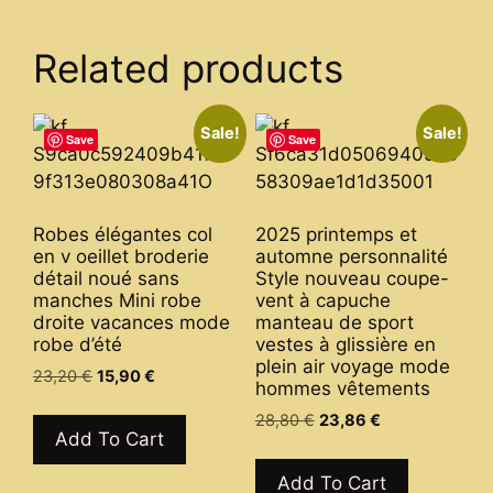
variants.
variants.
The
The
Related products
options
options
may
may
be
be
Sale!
Sale!
chosen
Save
Save
chosen
on
on
the
the
product
Robes élégantes col
2025 printemps et
product
page
en v oeillet broderie
automne personnalité
page
détail noué sans
Style nouveau coupe-
manches Mini robe
vent à capuche
droite vacances mode
manteau de sport
robe d’été
vestes à glissière en
plein air voyage mode
Original
Current
23,20
€
15,90
€
hommes vêtements
price
price
This
Original
Current
28,80
€
23,86
€
was:
is:
product
Add To Cart
price
price
23,20 €.
15,90 €.
This
has
was:
is:
product
Add To Cart
28,80 €.
23,86 €.
multiple