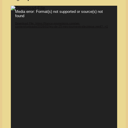
Video
Media error: Format(s) not supported or source(s) not
Player
found
Download File: https://france-promotions.com/wp-
content/uploads/2026/02/jeu-de-25-mini-tournevis-electrique.mp4?_=1