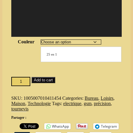
Couleur
25 en 1
Jeu
Add to cart
de
25
Tournevis
SKU:
1005007010411454
Categories:
Bureau
,
Loisirs
,
Électrique
Maison
,
Technologie
Tags:
electrique
,
gsm
,
précision
,
de
tournevis
Précision
USB
Partager :
–
WhatsApp
Telegram
Kit
Réparation