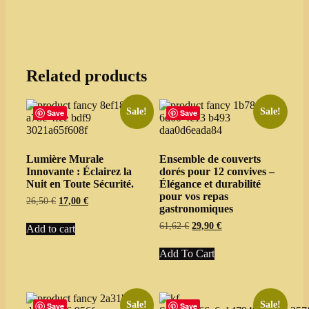
Related products
Sale!
Sale!
Save
Save
Lumière Murale
Ensemble de couverts
Innovante : Éclairez la
dorés pour 12 convives –
Nuit en Toute Sécurité.
Élégance et durabilité
pour vos repas
Original
Current
26,50
€
17,00
€
gastronomiques
price
price
was:
is:
Original
Current
61,62
€
29,90
€
Add to cart
26,50 €.
17,00 €.
price
price
This
was:
is:
Add To Cart
product
61,62 €.
29,90 €.
has
multiple
variants.
The
Sale!
Sale!
Save
Save