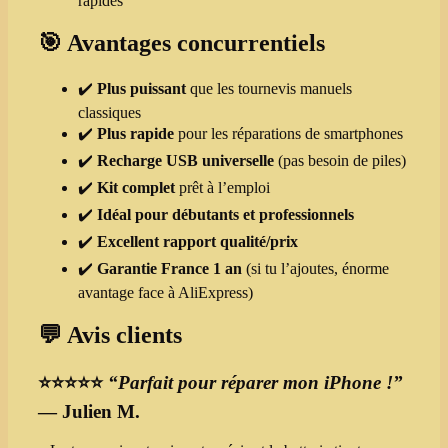
rapides
🎯
Avantages concurrentiels
✔️
Plus puissant
que les tournevis manuels
classiques
✔️
Plus rapide
pour les réparations de smartphones
✔️
Recharge USB universelle
(pas besoin de piles)
✔️
Kit complet
prêt à l’emploi
✔️
Idéal pour débutants et professionnels
✔️
Excellent rapport qualité/prix
✔️
Garantie France 1 an
(si tu l’ajoutes, énorme
avantage face à AliExpress)
💬
Avis clients
⭐⭐⭐⭐⭐
“Parfait pour réparer mon iPhone !”
— Julien M.