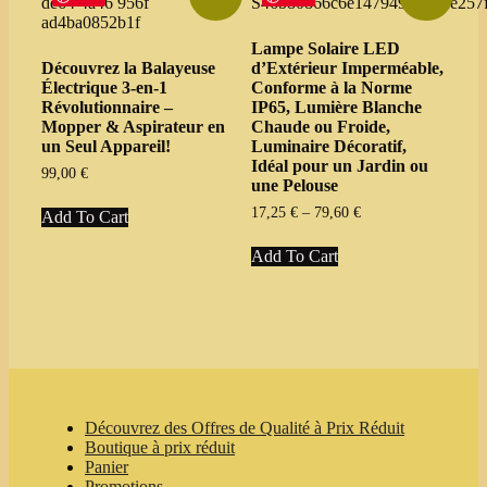
options
may
Lampe Solaire LED
be
Découvrez la Balayeuse
d’Extérieur Imperméable,
chosen
Électrique 3-en-1
Conforme à la Norme
on
Révolutionnaire –
IP65, Lumière Blanche
the
Mopper & Aspirateur en
Chaude ou Froide,
product
un Seul Appareil!
Luminaire Décoratif,
page
Idéal pour un Jardin ou
99,00
€
une Pelouse
This
Price
17,25
€
–
79,60
€
Add To Cart
product
range:
has
This
17,25 €
Add To Cart
multiple
product
through
variants.
has
79,60 €
The
multiple
options
variants.
may
The
be
options
chosen
may
on
be
the
chosen
Découvrez des Offres de Qualité à Prix Réduit
product
on
Boutique à prix réduit
page
the
Panier
product
Promotions