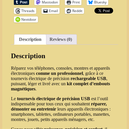
Mastodon
Print
Bluesky
Téléphones
&
Threads
Email
Reddit
Électronique
Nextdoor
|
Multi‑Vitesses,
Embouts
Magnétiques
Description
Reviews (0)
quantity
Description
Réparez vos téléphones, consoles, montres et appareils
électroniques
comme un professionnel
, grâce à ce
tournevis électrique de précision
rechargeable USB
,
puissant, léger et livré avec un
kit complet d’embouts
magnétiques
.
Le
tournevis électrique de précision USB
est l’outil
indispensable pour tous ceux qui souhaitent
réparer,
démonter ou entretenir
leurs appareils électroniques :
smartphones, tablettes, ordinateurs portables, manettes,
montres, jouets, petits appareils ménagers, etc.