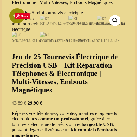
Électronique | Multi‑Vitesses, Embouts Magnétiques
Sale!
Save
Jeu de 25 Tournevis Électrique de
Précision USB – Kit Réparation
Téléphones & Électronique |
Multi‑Vitesses, Embouts
Magnétiques
Original
Current
43,89
€
29,90
€
price
price
Réparez vos téléphones, consoles, montres et appareils
was:
is:
électroniques
comme un professionnel
, grâce à ce
43,89 €.
29,90 €.
tournevis électrique de précision
rechargeable USB
,
puissant, léger et livré avec un
kit complet d’embouts
magnétiques
.