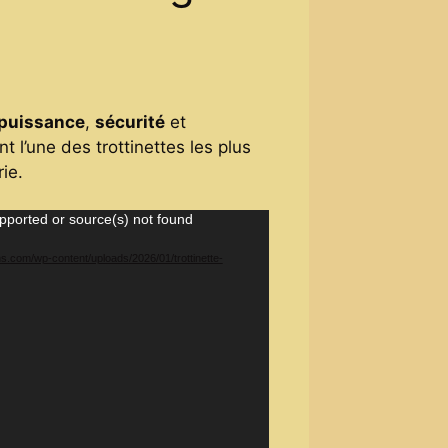
t
puissance
,
sécurité
et
0 €.
nt l’une des trottinettes les plus
ie.
pported or source(s) not found
ns.com/wp-content/uploads/2026/01/trottinette-