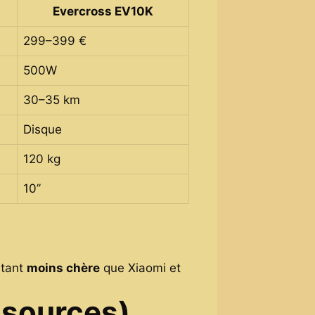
Evercross EV10K
299–399 €
500W
30–35 km
Disque
120 kg
10’’
stant
moins chère
que Xiaomi et
 sources)