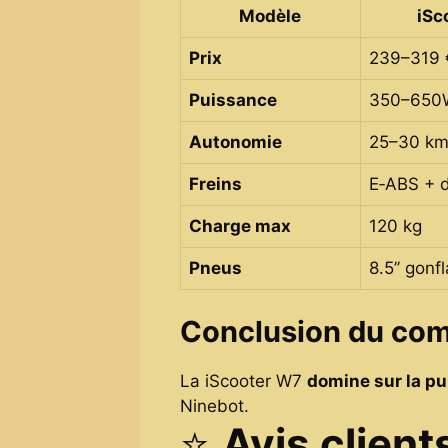
Modèle
iSc
Prix
239–319 
Puissance
350–650
Autonomie
25–30 k
Freins
E‑ABS + 
Charge max
120 kg
Pneus
8.5’’ gonf
Conclusion du com
La iScooter W7
domine sur la pu
Ninebot.
⭐
Avis clien