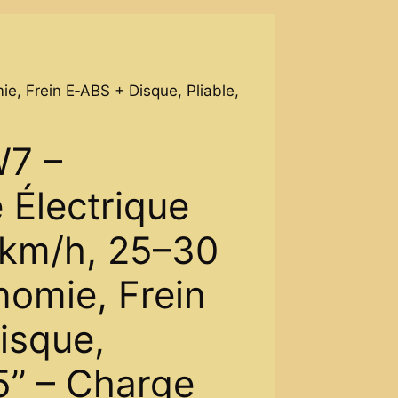
e, Frein E‑ABS + Disque, Pliable,
W7 –
e Électrique
km/h, 25–30
nomie, Frein
isque,
5’’ – Charge