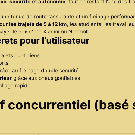
nce
,
sécurité
et
autonomie
, tout en restant l’une des t
e, une tenue de route rassurante et un freinage performa
pour les trajets de 5 à 12 km
, les étudiants, les travaill
payer le prix d’une Xiaomi ou Ninebot.
ets pour l’utilisateur
rajets quotidiens
orts
râce au freinage double sécurité
rieur
grâce aux pneus gonflables
pliage rapide
f concurrentiel (basé