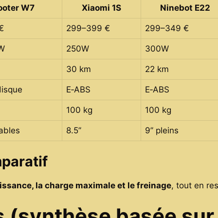
ooter W7
Xiaomi 1S
Ninebot E22
€
299–399 €
299–349 €
W
250W
300W
m
30 km
22 km
disque
E‑ABS
E‑ABS
100 kg
100 kg
lables
8.5’’
9’’ pleins
paratif
issance, la charge maximale et le freinage
, tout en re
ts (synthèse basée sur