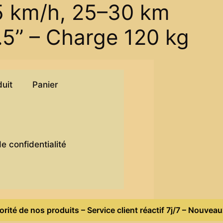
25 km/h, 25–30 km
.5’’ – Charge 120 kg
duit
Panier
)
de confidentialité
 de nos produits – Service client réactif 7j/7 – Nouveaux p