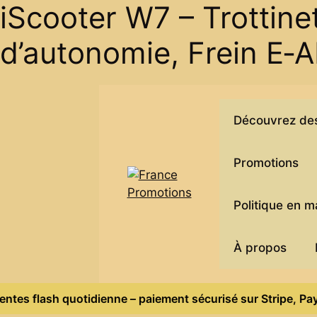
iScooter W7 – Trottin
d’autonomie, Frein E‑A
Skip
to
Découvrez des 
content
Promotions
Politique en 
À propos
s flash quotidienne – paiement sécurisé sur Stripe, Paypal –