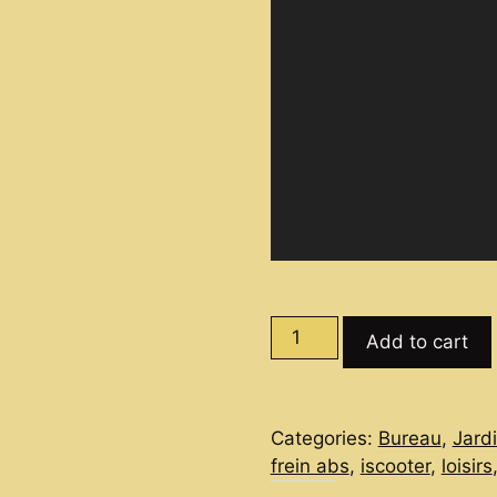
iScooter
Add to cart
W7
–
Trottinette
Categories:
Bureau
,
Jard
Électrique
frein abs
,
iscooter
,
loisirs
650W,
25