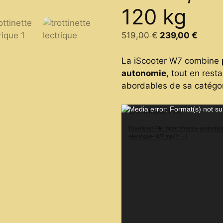
120 kg
Original
Curren
519,00
€
239,00
€
price
price
was:
is:
La iScooter W7 combine
519,00 €.
239,0
autonomie
, tout en resta
abordables de sa catégor
Video
Media error: Format(s) not su
Player
Download File: https://france-promotio
electrique-IW7.mp4?_=1