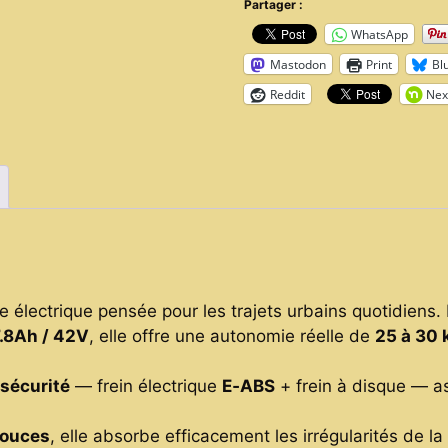
Partager :
km/h,
WhatsApp
25–
Mastodon
Print
Bl
30
Reddit
Nex
km
d’autonomie,
Frein
E‑ABS
+
Disque,
Pliable,
8.5’’
–
te électrique pensée pour les trajets urbains quotidiens
Charge
.8Ah / 42V
, elle offre une autonomie réelle de
25 à 30
120
kg
sécurité
— frein électrique
E‑ABS
+ frein à disque — a
quantity
pouces
, elle absorbe efficacement les irrégularités de la