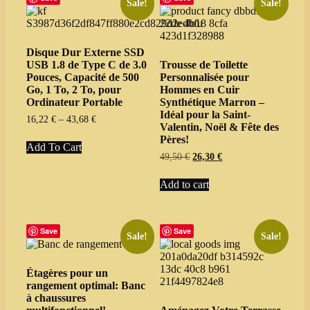
Sale!
Sale!
Disque Dur Externe SSD
USB 1.8 de Type C de 3.0
Trousse de Toilette
Pouces, Capacité de 500
Personnalisée pour
Go, 1 To, 2 To, pour
Hommes en Cuir
Ordinateur Portable
Synthétique Marron –
Idéal pour la Saint-
Price
16,22
€
–
43,68
€
Valentin, Noël & Fête des
range:
This
Pères!
16,22 €
Add To Cart
product
through
Original
Current
49,50
€
26,30
€
has
43,68 €
price
price
multiple
was:
is:
Add to cart
variants.
49,50 €.
26,30 €.
The
options
may
Save
Save
be
Sale!
Sale!
chosen
on
the
Étagères pour un
product
rangement optimal: Banc
page
à chaussures