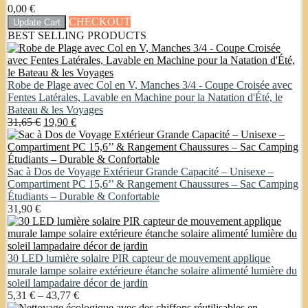
0,00
€
CHECKOUT
Update Cart
BEST SELLING PRODUCTS
Robe de Plage avec Col en V, Manches 3/4 - Coupe Croisée avec
Fentes Latérales, Lavable en Machine pour la Natation d'Été, le
Bateau & les Voyages
Original
Current
31,65
€
19,90
€
price
price
was:
is:
31,65 €.
19,90 €.
Sac à Dos de Voyage Extérieur Grande Capacité – Unisexe –
Compartiment PC 15,6’’ & Rangement Chaussures – Sac Camping
Étudiants – Durable & Confortable
31,90
€
30 LED lumière solaire PIR capteur de mouvement applique
murale lampe solaire extérieure étanche solaire alimenté lumière du
soleil lampadaire décor de jardin
Price
5,31
€
–
43,77
€
range: