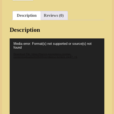
Description
Reviews (0)
Description
Video
Media error: Format(s) not supported or source(s) not
Player
found
Download File: https://france-promotions.com/wp-
content/uploads/2025/05/ventilateur-lumiere.mp4?_=1