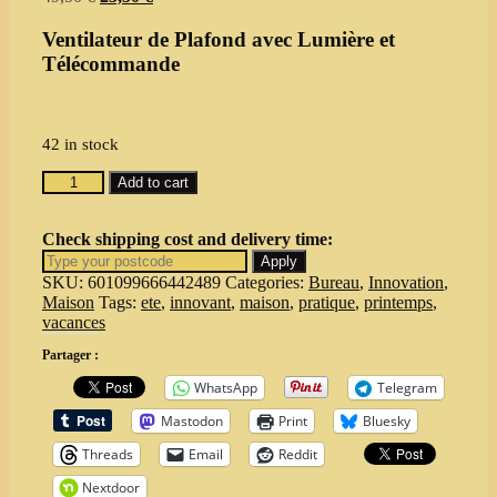
price
price
was:
is:
Ventilateur de Plafond avec Lumière et
49,50 €.
25,50 €.
Télécommande
42 in stock
Ce
Add to cart
Ventilateur
Silencieux
Transforme
Check shipping cost and delivery time:
Votre
Apply
Salon
SKU:
601099666442489
Categories:
Bureau
,
Innovation
,
en
Maison
Tags:
ete
,
innovant
,
maison
,
pratique
,
printemps
,
Oasis
vacances
de
Partager :
Fraîcheur
quantity
WhatsApp
Telegram
Mastodon
Print
Bluesky
Threads
Email
Reddit
Nextdoor