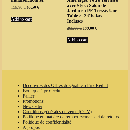
multifonctionnel!
Aménagez Votre Terrasse
avec Style: Salon de
Original
Current
159,90
€
65,50
€
Jardin en PE Tressé, Une
price
price
Table et 2 Chaises
was:
is:
Add to cart
Incluses
159,90 €.
65,50 €.
Original
Current
285,00
€
199,00
€
price
price
was:
is:
Add to cart
285,00 €.
199,00 €.
Découvrez des Offres de Qualité à Prix Réduit
Boutique à prix réduit
Panier
Promotions
Newsletter
Conditions générales de vente (CGV)
Politique en matière de remboursements et de retours
Politique de confidentialité
À propos