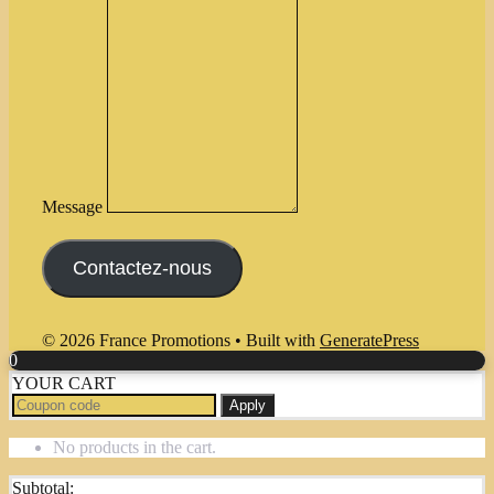
Message
Contactez-nous
© 2026 France Promotions
• Built with
GeneratePress
0
YOUR CART
Apply
No products in the cart.
Subtotal: