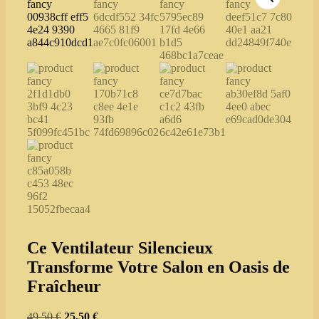
Ce Ventilateur Silencieux
Transforme Votre Salon en Oasis de
Fraîcheur
Original
Current
49,50
€
25,50
€