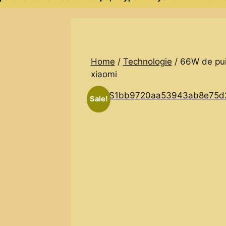
Home
/
Technologie
/ 66W de pui
xiaomi
Sale!