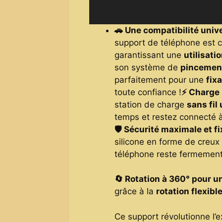
🚗 Une compatibilité unive
support de téléphone est 
garantissant une
utilisati
son système de
pincement
parfaitement pour une
fix
toute confiance !
⚡ Charge 
station de charge
sans fil
temps et restez connecté 
🛡️ Sécurité maximale et f
silicone en forme de creu
téléphone reste fermement 
🔄 Rotation à 360° pour u
grâce à la
rotation flexibl
Ce support révolutionne l’