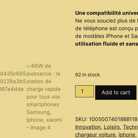
price
price
was:
is:
Une compatibilité univer
29,04 €.
17,90 €.
Ne vous souciez plus de l
de téléphone est conçu p
de modèles iPhone et Sa
utilisation fluide et san
92 in stock
66W
Add to cart
de
puissance
:
SKU:
1005007401888118
la
Innovation
,
Loisirs
,
Techn
station
chargeur voiture
,
iphone
de