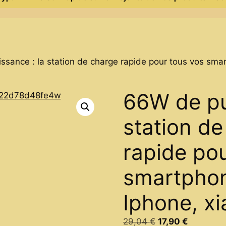
ssance : la station de charge rapide pour tous vos sm
66W de pu
station de
rapide pou
smartpho
Iphone, x
Original
Current
29,04
€
17,90
€