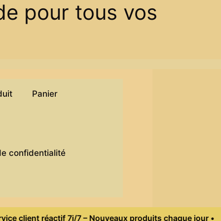
de pour tous vos
duit
Panier
)
de confidentialité
lient réactif 7j/7 – Nouveaux produits chaque jour •