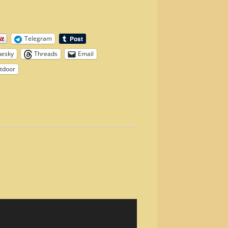
Telegram
uesky
Threads
Email
tdoor