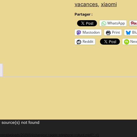
vacances
,
xiaomi
charge
rapide
Partager :
pour
WhatsApp
tous
Mastodon
Print
Bl
vos
Reddit
Nex
smartphones
Samsung,
Iphone,
xiaomi
quantity
 source(s) not found
ontent/uploads/2025/04/chargeur-rapide-telephone-voiture.mp4?_=1