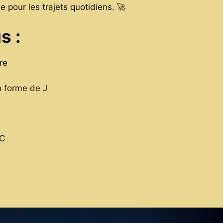
le pour les trajets quotidiens. 🚀
s :
re
en forme de J
 C