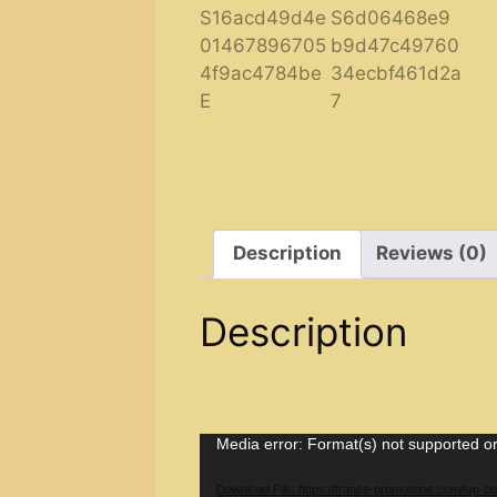
Description
Reviews (0)
Description
Video
Media error: Format(s) not supported or
Player
Download File: https://france-promotions.com/wp-c