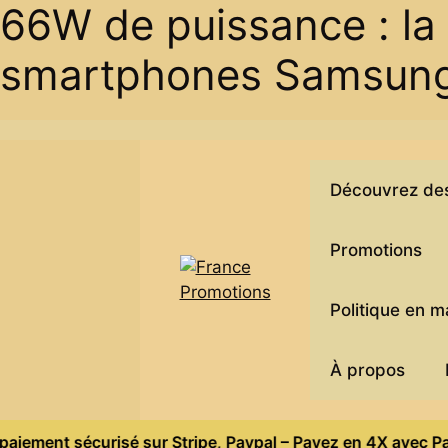
66W de puissance : la 
smartphones Samsung,
Skip
to
content
Découvrez des 
Promotions
Politique en 
À propos
nt sécurisé sur Stripe, Paypal – Payez en 4X avec Paypal – L