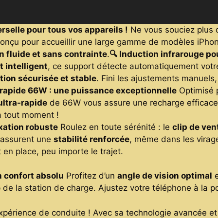
rselle pour tous vos appareils !
Ne vous souciez plus d
conçu pour accueillir une large gamme de modèles iPho
on fluide et sans contrainte
.
🔍 Induction infrarouge pou
 intelligent
, ce support détecte automatiquement votre
ation sécurisée et stable
. Fini les ajustements manuels
rapide 66W : une puissance exceptionnelle
Optimisé 
 ultra-rapide
de 66W vous assure une recharge efficace,
à tout moment !
ixation robuste
Roulez en toute sérénité : le
clip de ven
x assurent une
stabilité renforcée
, même dans les virage
en place, peu importe le trajet.
n confort absolu
Profitez d’un
angle de vision optimal
e
e
de la station de charge. Ajustez votre téléphone à la pos
expérience de conduite ! Avec sa technologie avancée et