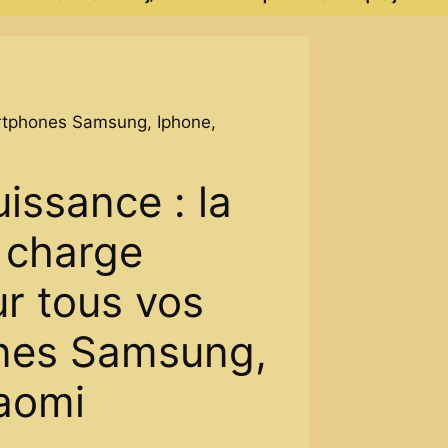
artphones Samsung, Iphone,
issance : la
 charge
r tous vos
nes Samsung,
iaomi