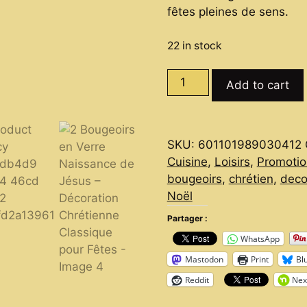
fêtes pleines de sens.
22 in stock
2
Add to cart
Bougeoirs
en
Verre
SKU:
601101989030412
Naissance
Cuisine
,
Loisirs
,
Promotio
de
bougeoirs
,
chrétien
,
deco
Jésus
Noël
–
Décoration
Partager :
Chrétienne
WhatsApp
Classique
Mastodon
Print
Bl
pour
Reddit
Nex
Fêtes
quantity