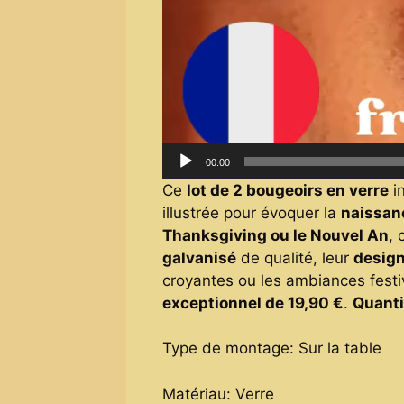
00:00
Ce
lot de 2 bougeoirs en verre
i
illustrée pour évoquer la
naissan
Thanksgiving ou le Nouvel An
, 
galvanisé
de qualité, leur
design
croyantes ou les ambiances festive
exceptionnel de 19,90 €
.
Quantit
Type de montage: Sur la table
Matériau: Verre