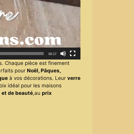
00:17
s. Chaque pièce est finement
arfaits pour
Noël, Pâques,
que
à vos décorations. Leur
verre
oix idéal pour les maisons
i et de beauté
,au
prix