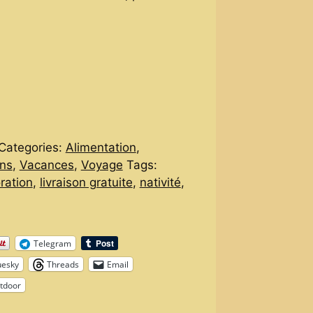
Categories:
Alimentation
,
ns
,
Vacances
,
Voyage
Tags:
ration
,
livraison gratuite
,
nativité
,
Telegram
uesky
Threads
Email
tdoor