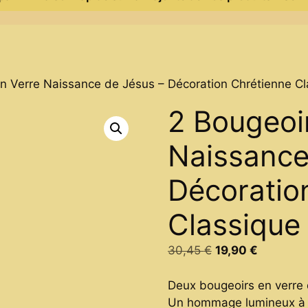
n Verre Naissance de Jésus – Décoration Chrétienne Cl
2 Bougeoi
Naissance
Décoratio
Classique
Original
Current
30,45
€
19,90
€
price
price
was:
is:
Deux bougeoirs en verre q
30,45 €.
19,90 €.
Un hommage lumineux à l