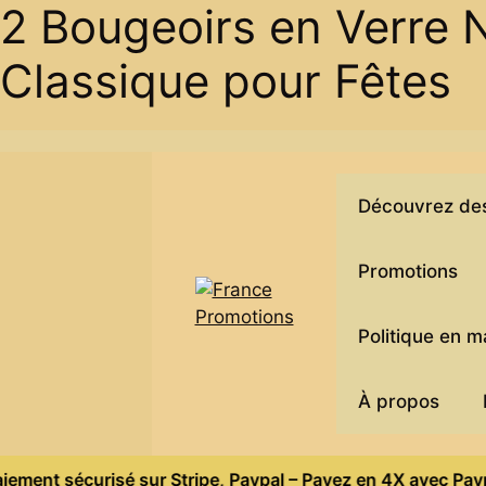
2 Bougeoirs en Verre 
Classique pour Fêtes
Skip
to
content
Découvrez des 
Promotions
Politique en 
À propos
urisé sur Stripe, Paypal – Payez en 4X avec Paypal – Livrai