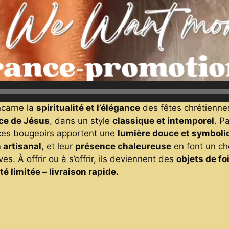
ncarne la
spiritualité et l’élégance
des fêtes chrétienne
ce de Jésus
, dans un style
classique et intemporel
. P
ces bougeoirs apportent une
lumière douce et symboli
 artisanal
, et leur
présence chaleureuse
en font un ch
s. À offrir ou à s’offrir, ils deviennent des
objets de fo
é limitée – livraison rapide.