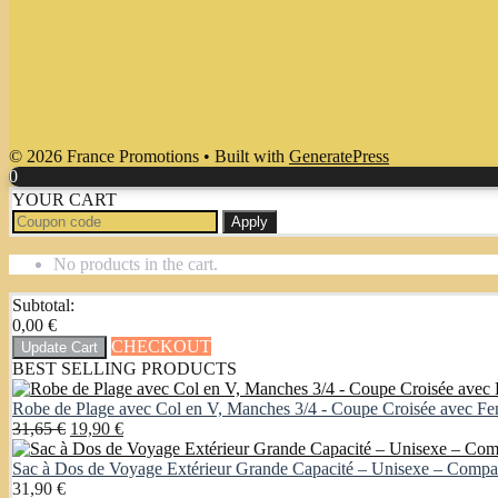
© 2026 France Promotions
• Built with
GeneratePress
0
YOUR CART
Apply
No products in the cart.
Subtotal:
0,00
€
CHECKOUT
Update Cart
BEST SELLING PRODUCTS
Robe de Plage avec Col en V, Manches 3/4 - Coupe Croisée avec Fent
Original
Current
31,65
€
19,90
€
price
price
was:
is:
Sac à Dos de Voyage Extérieur Grande Capacité – Unisexe – Compa
31,65 €.
19,90 €.
31,90
€