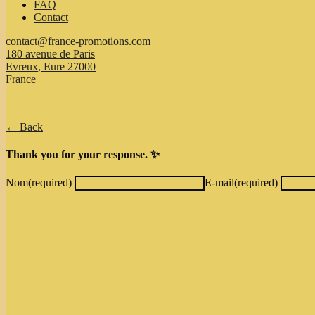
FAQ
Contact
contact@france-promotions.com
180 avenue de Paris
Evreux
,
Eure
27000
France
← Back
Thank you for your response. ✨
Nom
(required)
E-mail
(required)