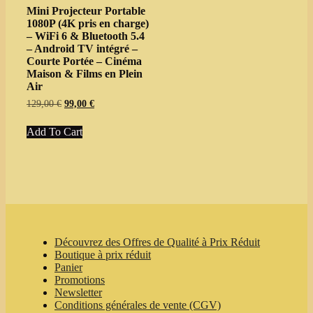
Mini Projecteur Portable
1080P (4K pris en charge)
– WiFi 6 & Bluetooth 5.4
– Android TV intégré –
Courte Portée – Cinéma
Maison & Films en Plein
Air
Original
Current
129,00
€
99,00
€
price
price
This
was:
is:
Add To Cart
product
129,00 €.
99,00 €.
has
multiple
variants.
The
options
may
be
chosen
Découvrez des Offres de Qualité à Prix Réduit
on
Boutique à prix réduit
the
Panier
product
Promotions
page
Newsletter
Conditions générales de vente (CGV)