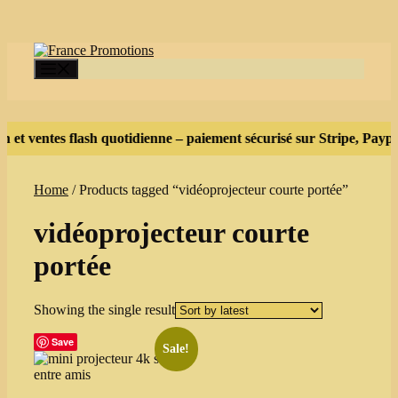
Skip
to
content
Menu
 et ventes flash quotidienne – paiement sécurisé sur Stripe, Paypa
Home
/ Products tagged “vidéoprojecteur courte portée”
vidéoprojecteur courte
portée
Showing the single result
Save
Sale!