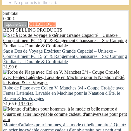
No products in the cart.
Subtotal:
0,00
€
CHECKOUT
Update Cart
BEST SELLING PRODUCTS
Sac à Dos de Voyage Extérieur Grande Capacité – Unisexe –
Compartiment PC 15,6’’ & Rangement Chaussures – Sac Camping
Étudiants – Durable & Confortable
31,90
€
Robe de Plage avec Col en V, Manches 3/4 - Coupe Croisée avec
Fentes Latérales, Lavable en Machine pour la Natation d'Été, le
Bateau & les Voyages
Original
Current
31,65
€
19,90
€
price
price
was:
is:
31,65 €.
19,90 €.
Montre d'affaires pour hommes, à la mode et belle montre à Quartz
en acier inoxydable comme cadeau d'anniversaire pour petit ami