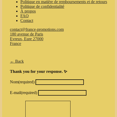
Politique en matière de remboursements et de retours
Politique de confidentialité
À propos
FAQ
Contact
contact@france-promotions.com
180 avenue de Paris
Evreux
,
Eure
27000
France
← Back
Thank you for your response. ✨
Nom
(required)
E-mail
(required)