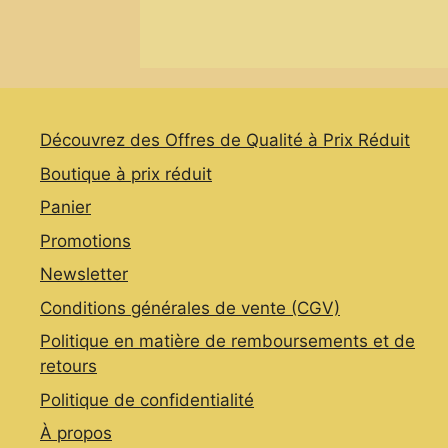
variants.
The
options
may
be
chosen
Découvrez des Offres de Qualité à Prix Réduit
on
Boutique à prix réduit
the
Panier
product
page
Promotions
Newsletter
Conditions générales de vente (CGV)
Politique en matière de remboursements et de
retours
Politique de confidentialité
À propos