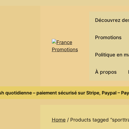
Skip
to
content
Découvrez des 
Promotions
Politique en 
À propos
 quotidienne – paiement sécurisé sur Stripe, Paypal – Payez
Home
/ Products tagged “sporttr