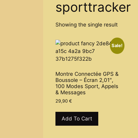
sporttracker
Showing the single result
Sale!
Montre Connectée GPS &
Boussole – Écran 2,01″,
100 Modes Sport, Appels
& Messages
29,90
€
This
product
Add To Cart
has
multiple