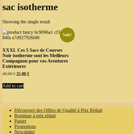
sac isotherme
Showing the single result
Sale!
XXXL Ces 5 Sacs de Courses
Noir isotherme sont les Meilleurs
Compagnon pour vos Aventures
Extérieures
Original
Current
49,00
€
25,00
€
price
price
was:
is:
Add to cart
49,00 €.
25,00 €.
Découvrez des Offres de Qualité à Prix Réduit
Boutique à prix réduit
Panier
Promotions
Newsletter