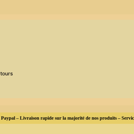
etours
aypal – Livraison rapide sur la majorité de nos produits – Service 