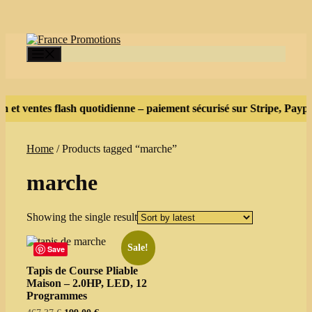
Skip
to
content
Menu
 et ventes flash quotidienne – paiement sécurisé sur Stripe, Paypa
Home
/ Products tagged “marche”
marche
Showing the single result
Sale!
Save
Tapis de Course Pliable
Maison – 2.0HP, LED, 12
Programmes