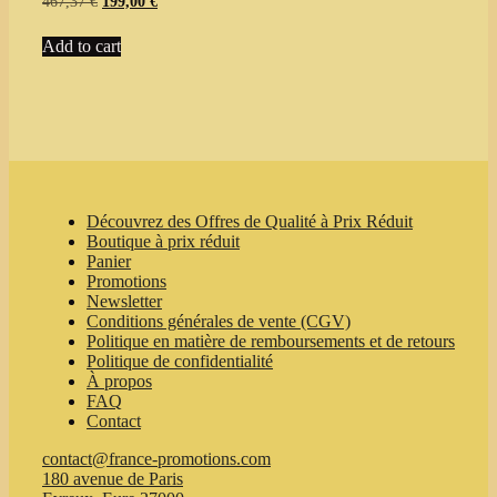
Original
Current
467,37
€
199,00
€
price
price
was:
is:
Add to cart
467,37 €.
199,00 €.
Découvrez des Offres de Qualité à Prix Réduit
Boutique à prix réduit
Panier
Promotions
Newsletter
Conditions générales de vente (CGV)
Politique en matière de remboursements et de retours
Politique de confidentialité
À propos
FAQ
Contact
contact@france-promotions.com
180 avenue de Paris