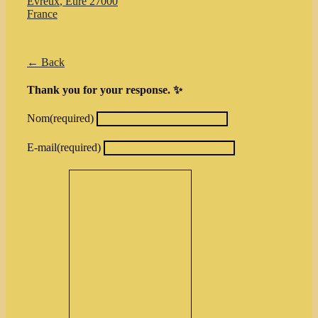
Evreux
,
Eure
27000
France
← Back
Thank you for your response. ✨
Nom
(required)
E-mail
(required)