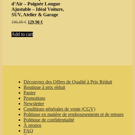
d’Air – Poignée Longue
Ajustable – Idéal Voiture,
SUV, Atelier & Garage
Original
Current
196,00
€
129,90
€
price
price
was:
is:
Add to cart
196,00 €.
129,90 €.
Découvrez des Offres de Qualité à Prix Réduit
Boutique à prix réduit
Panier
Promotions
Newsletter
Conditions générales de vente (CGV)
Politique en matière de remboursements et de retours
Politique de confidentialité
À propos
FAQ