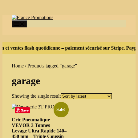
Skip
to
content
Menu
n et ventes flash quotidienne – paiement sécurisé sur Stripe, Paypa
Home
/ Products tagged “garage”
garage
Showing the single result
Sale!
Save
Cric Pneumatique
VEVOR 3 Tonnes –
Levage Ultra Rapide 140–
450 mm – Triple Coussin